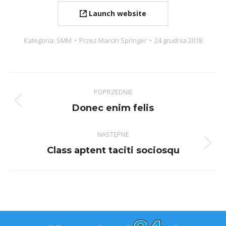
Launch website
Kategoria:
SMM
Przez
Marcin Springer
24 grudnia 2018
Project
POPRZEDNIE
navigation
Previous
Donec enim felis
project:
NASTĘPNE
Next
Class aptent taciti sociosqu
project: