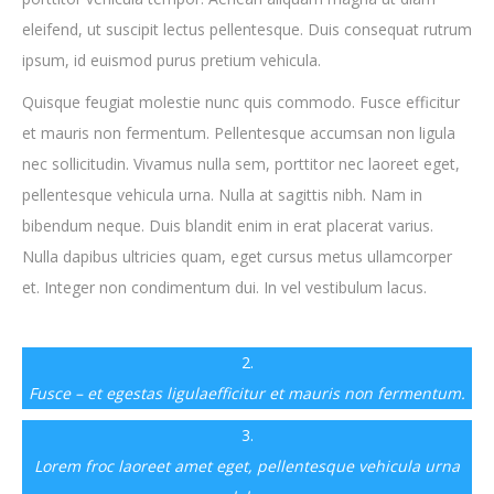
eleifend, ut suscipit lectus pellentesque. Duis consequat rutrum
ipsum, id euismod purus pretium vehicula.
Quisque feugiat molestie nunc quis commodo. Fusce efficitur
et mauris non fermentum. Pellentesque accumsan non ligula
nec sollicitudin. Vivamus nulla sem, porttitor nec laoreet eget,
pellentesque vehicula urna. Nulla at sagittis nibh. Nam in
bibendum neque. Duis blandit enim in erat placerat varius.
Nulla dapibus ultricies quam, eget cursus metus ullamcorper
et. Integer non condimentum dui. In vel vestibulum lacus.
2.
Fusce – et egestas ligulaefficitur et mauris non fermentum.
3.
Lorem froc laoreet amet eget, pellentesque vehicula urna