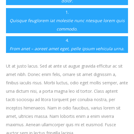
dolor.
1.
Quisque feuglorem iat molestie nunc ntesque lorem quis
commodo.
4.
From anet – aoreet amet eget, pelle ipsum vehicula urna.
Ut at justo lacus. Sed at ante ut augue gravida efficitur ac sit
amet nibh. Donec enim felis, ornare sit amet dignissim a,
finibus iaculis risus. Morbi luctus, odio eget mollis semper, ante
urna dictum nisi, a porta magna leo id tortor. Class aptent
taciti sociosqu ad litora torquent per conubia nostra, per
inceptos himenaeos. Nam in odio faucibus, varius lorem sit
amet, ultricies massa. Nam lobortis enim a enim viverra
maximus. Aenean ullamcorper quis mi et euismod. Fusce
auctor sem in lectus fringilla lacinia.