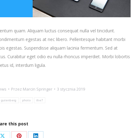
entum quam. Aliquam luctus consequat nulla vel tincidunt.
condimentum egestas at nec libero. Pellentesque habitant morbi
pis egestas. Suspendisse aliquam lacinia fermentum. Sed at
tus. Curabitur eget odio eu nulla rhoncus imperdiet. Morbi lobortis
etus id, interdum ligula.
ews
Przez
Marcin Springer
3 stycznia 2019
gutenberg
photo
the7
are this post