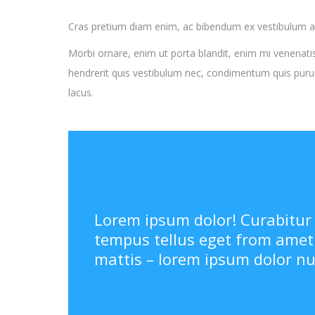
Cras pretium diam enim, ac bibendum ex vestibulum a.
Morbi ornare, enim ut porta blandit, enim mi venenatis
hendrerit quis vestibulum nec, condimentum quis purus.
lacus.
Lorem ipsum dolor! Curabitur
tempus tellus eget from amet
mattis – lorem ipsum dolor nu