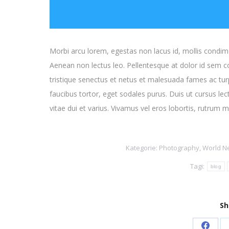
Morbi arcu lorem, egestas non lacus id, mollis condim
Aenean non lectus leo. Pellentesque at dolor id sem 
tristique senectus et netus et malesuada fames ac tur
faucibus tortor, eget sodales purus. Duis ut cursus lec
vitae dui et varius. Vivamus vel eros lobortis, rutrum m
Kategorie:
Photography
,
World N
Tagi:
blog
Sh