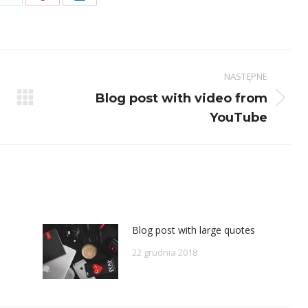
Share
Share
Share
on
on
on
ook
X
Pinterest
LinkedIn
NASTĘPNE
Blog post with video from
Następny
YouTube
wpis:
Blog post with large quotes
22 grudnia 2018