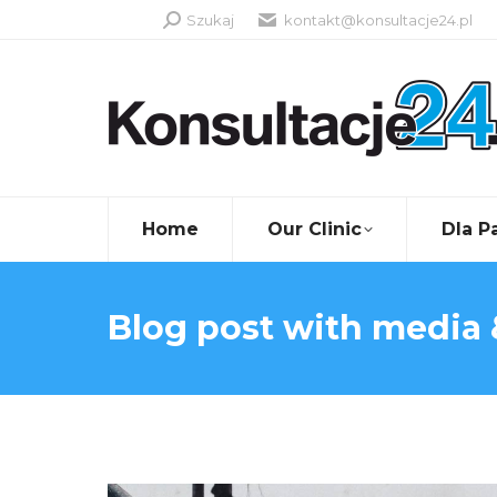
Szukaj:
Szukaj
kontakt@konsultacje24.pl
Home
Our Clinic
Dla P
Blog post with media 