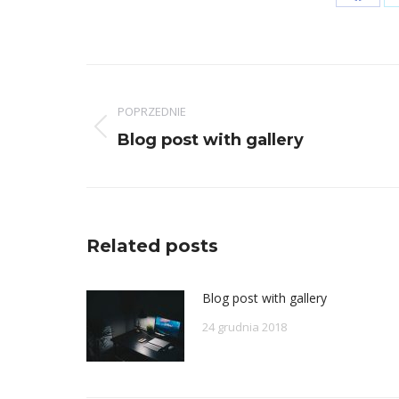
Share
on
Faceb
Nawigacja
wpisów
POPRZEDNIE
Poprzedni
Blog post with gallery
wpis:
Related posts
Blog post with gallery
24 grudnia 2018