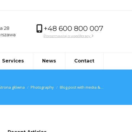
+48 600 800 007
a 28
arszawa
Porozmawiaj o współpracy
Services
News
Contact
Jesteś tutaj:
Strona główna
Photography
Blog post with media &…